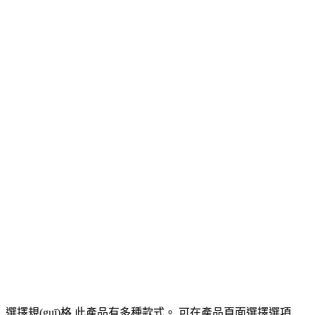
0
電子煙知識
ILIA電子煙>比熊三代15000口測評：FEELM陶瓷
芯加持，新手閉眼入不踩坑
Posted by
zs1688
22 6 月, 2026
0
Uncategorized
,
電子煙知識
ILIA電子煙>2026霧化行業(yè)政策最新解讀：普通
人怎麼區(qū)分合規(guī)邊界和監(jiān)管紅線？
Posted by
zs1688
21 6 月, 2026
0
電子煙知識
ILIA電子煙>2026口糧推薦！哩亞煙油詳細測評