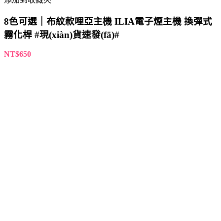
選擇規(guī)格
此產品有多種款式。 可在產品頁面選擇選項
快速檢視
添加到收藏夾
6色可選｜ILIA皮革主機 哩亞電子煙革調系列 通配
各式1代煙彈 #潮流設計#
NT$
650
選擇規(guī)格
此產品有多種款式。 可在產品頁面選擇選項
快速檢視